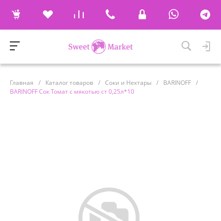
Главная
/
Каталог товаров
/
Соки и Нектары
/
BARINOFF
/
BARINOFF Сок Томат с мякотью ст 0,25л*10