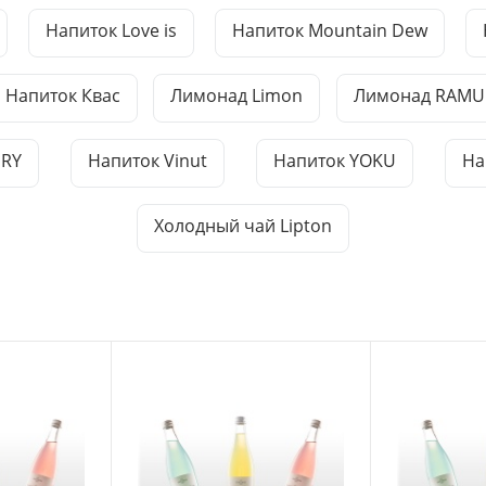
Напиток Love is
Напиток Mountain Dew
Напиток Квас
Лимонад Limon
Лимонад RAMU
DRY
Напиток Vinut
Напиток YOKU
На
Холодный чай Lipton