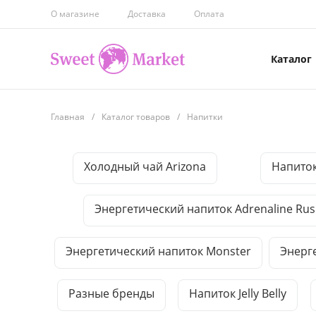
О магазине
Доставка
Оплата
Каталог
Главная
/
Каталог товаров
/
Напитки
Холодный чай Arizona
Напиток
Энергетический напиток Adrenaline Ru
Энергетический напиток Monster
Энерг
Разные бренды
Напиток Jelly Belly