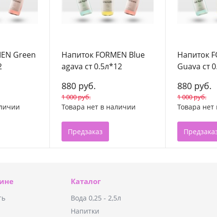
EN Green
Напиток FORMEN Blue
Напиток 
2
agava ст 0.5л*12
Guava ст 0
880 руб.
880 руб.
1 000 руб.
1 000 руб.
аличии
Товара нет в наличии
Товара нет
Предзаказ
Предзака
зине
Каталог
ть
Вода 0,25 - 2,5л
Напитки