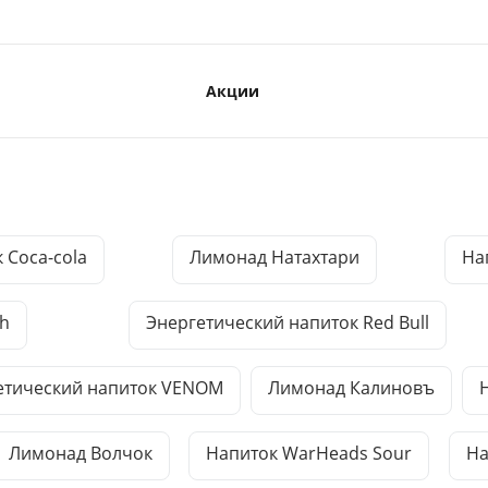
Акции
 Coca-cola
Лимонад Натахтари
На
sh
Энергетический напиток Red Bull
етический напиток VENOM
Лимонад Калиновъ
Лимонад Волчок
Напиток WarHeads Sour
На