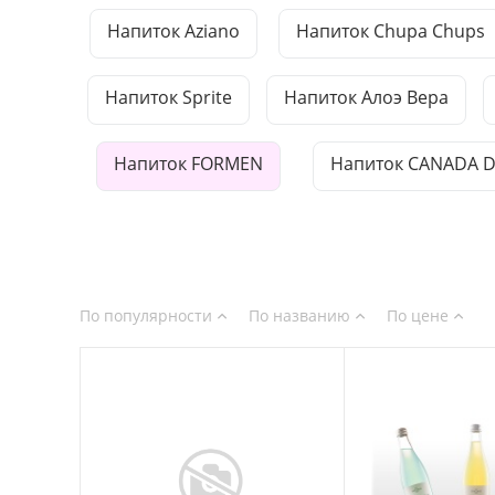
Напиток Aziano
Напиток Chupa Chups
Напиток Sprite
Напиток Алоэ Вера
Напиток FORMEN
Напиток CANADA 
По популярности
По названию
По цене