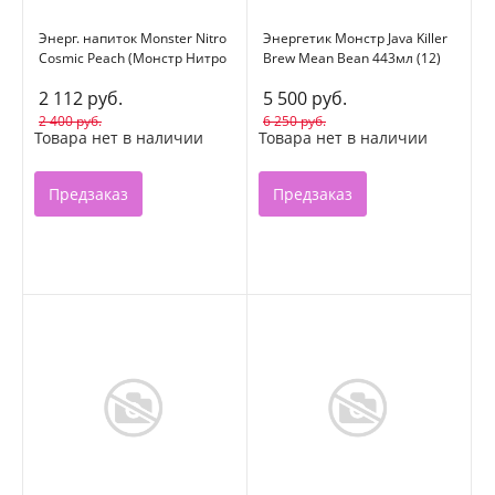
Энерг. напиток Monster Nitro
Энергетик Монстр Java Killer
Cosmic Peach (Монстр Нитро
Brew Mean Bean 443мл (12)
Космический Персик) 500мл
США
2 112 руб.
5 500 руб.
(12)
2 400 руб.
6 250 руб.
Товара нет в наличии
Товара нет в наличии
Предзаказ
Предзаказ