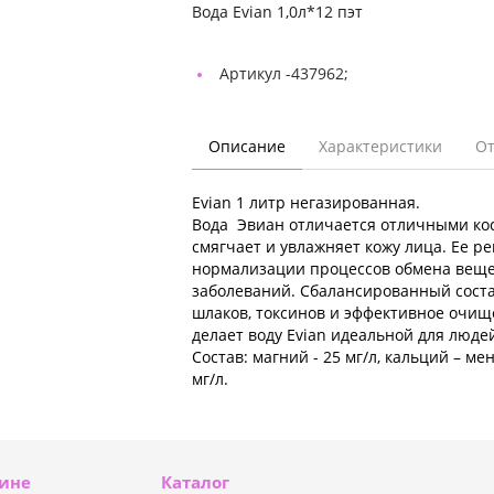
Вода Evian 1,0л*12 пэт
Артикул -
437962;
Описание
Характеристики
О
Evian 1 литр негазированная.
Вода Эвиан отличается отличными ко
смягчает и увлажняет кожу лица. Ее р
нормализации процессов обмена вещес
заболеваний. Сбалансированный сост
шлаков, токсинов и эффективное очищ
делает воду Evian идеальной для людей
Состав: магний - 25 мг/л, кальций – мен
мг/л.
зине
Каталог