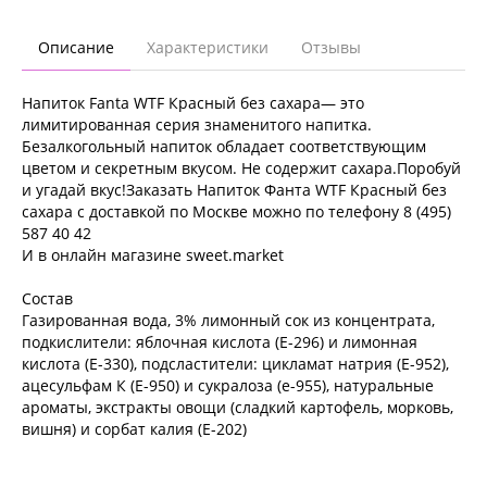
Описание
Характеристики
Отзывы
Напиток Fanta WTF Красный без сахара— это
лимитированная серия знаменитого напитка.
Безалкогольный напиток обладает соответствующим
цветом и секретным вкусом. Не содержит сахара.Поробуй
и угадай вкус!Заказать Напиток Фанта WTF Красный без
сахара с доставкой по Москве можно по телефону 8 (495)
587 40 42
И в онлайн магазине sweet.market
Состав
Газированная вода, 3% лимонный сок из концентрата,
подкислители: яблочная кислота (Е-296) и лимонная
кислота (Е-330), подсластители: цикламат натрия (Е-952),
ацесульфам К (Е-950) и сукралоза (е-955), натуральные
ароматы, экстракты овощи (сладкий картофель, морковь,
вишня) и сорбат калия (Е-202)