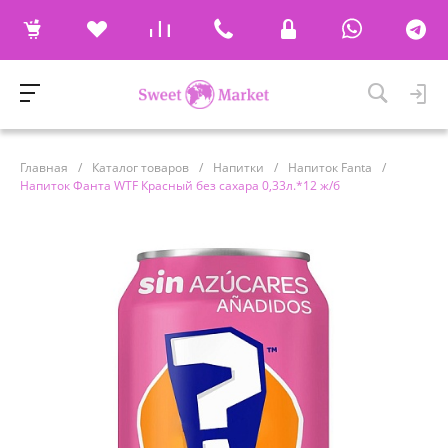
Главная
/
Каталог товаров
/
Напитки
/
Напиток Fanta
/
Напиток Фанта WTF Красный без сахара 0,33л.*12 ж/б