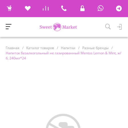
Главная
/
Каталог товаров
/
Напитки
/
Разные бренды
/
Напиток безалкогольный не газированный Mentos Lemon & Mint, ж/
б, 240мл*24