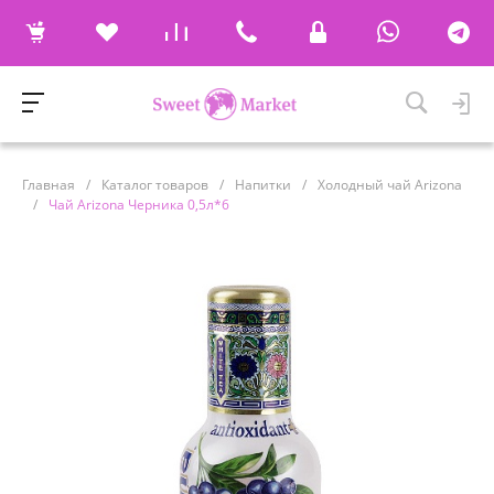
Главная
/
Каталог товаров
/
Напитки
/
Холодный чай Arizona
/
Чай Arizona Черника 0,5л*6