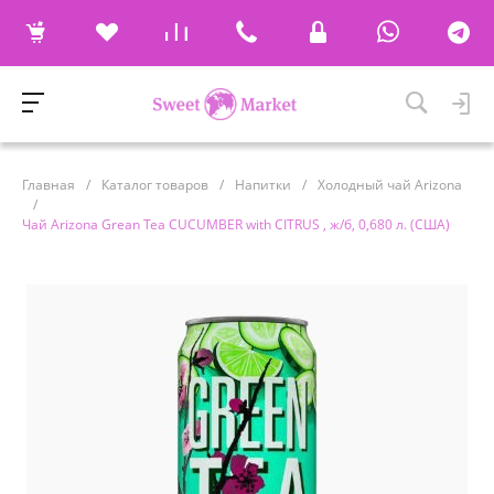
Главная
/
Каталог товаров
/
Напитки
/
Холодный чай Arizona
/
Чай Arizona Grean Tea CUCUMBER with CITRUS , ж/б, 0,680 л. (США)