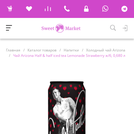
Главная
/
Каталог товаров
/
Напитки
/
Холодный чай Arizona
/
Чай Arizona Half & half iced tea Lemonade Strawberry ж/б, 0,680 л