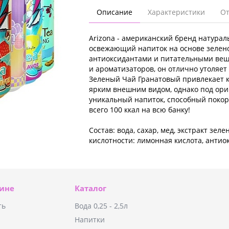
Описание
Характеристики
О
Arizona - американский бренд натурал
освежающий напиток на основе зеленог
антиоксидантами и питательными вещ
и ароматизаторов, он отлично утоляет
Зеленый Чай Гранатовый привлекает к
ярким внешним видом, однако под ори
уникальный напиток, способный покор
всего 100 ккал на всю банку!
Состав: вода, сахар, мед, экстракт зе
кислотности: лимонная кислота, антио
зине
Каталог
ть
Вода 0,25 - 2,5л
Напитки