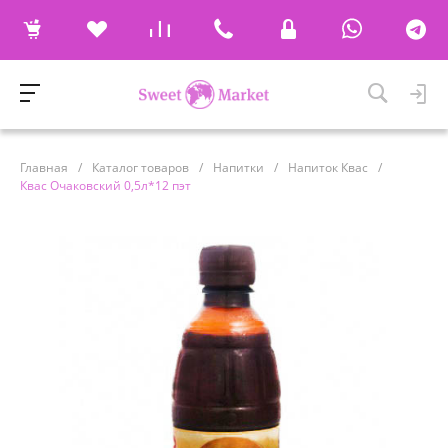
Главная
/
Каталог товаров
/
Напитки
/
Напиток Квас
/
Квас Очаковский 0,5л*12 пэт