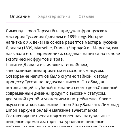
Описание
Характеристики
Отзывы
Лимонад Limon Тархун был придуман французским
мастером Туссеном Дювалем в 1899 году. История
напитка с XIX века! На основе рецептов мастера Туссена
Дюваля (1899, Marseille, France) Чародей из Марселя, как
называли его современники, создавал напитки на основе
экзотических фруктов и трав.
Напитки Дюваля отличались тончайшим,
завораживающим ароматом и сказочным вкусом.
Сотворение напитков было окутано тайной, к этому
процессу Туссэн не подпускал никого. Он обладал
потрясающей глубиной познания своего дела.Стильный
современный дизайн.Продукт с высоким статусом,
доступной ценой и уважением к потребителю. Яркие
вкусы напитков коллекции Limon Story.Заказать Лимонад
Limon Тархун в онлайн магазине sweet.market
Состав:вода питьевая подготовленная, натуральные
пищевые ароматизаторы, натуральные пищевые