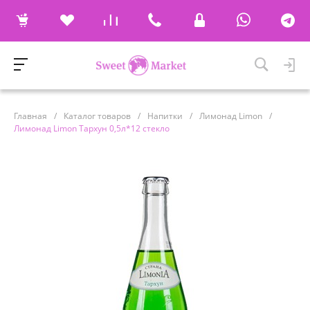
Главная
/
Каталог товаров
/
Напитки
/
Лимонад Limon
/
Лимонад Limon Тархун 0,5л*12 стекло