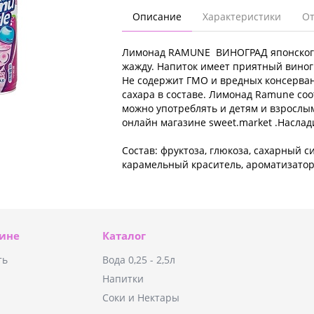
Описание
Характеристики
О
Лимонад RAMUNE ВИНОГРАД японского 
жажду. Напиток имеет приятный вино
Не содержит ГМО и вредных консерва
сахара в составе. Лимонад Ramune соо
можно употреблять и детям и взросл
онлайн магазине sweet.market .Насла
Состав: фруктоза, глюкоза, сахарный си
карамельный краситель, ароматизатор
зине
Каталог
ть
Вода 0,25 - 2,5л
Напитки
Соки и Нектары