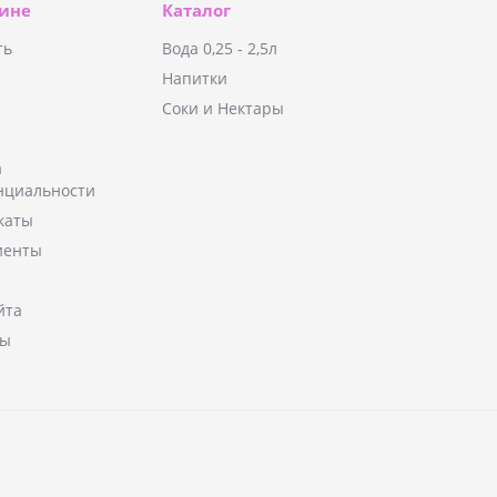
зине
Каталог
ть
Вода 0,25 - 2,5л
Напитки
Соки и Нектары
а
нциальности
каты
иенты
йта
ты