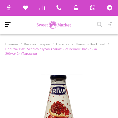
Главная
/
Каталог товаров
/
Напитки
/
Напиток Bazil Seed
/
Напиток Bazil Seed cо вкусом гранат и семенами базилика
290мл*24 (Таиланд)