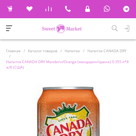
Главная
/
Каталог товаров
/
Напитки
/
Напиток CANADA DRY
/
Напиток CANADA DRY Mandarin/Orange (мандарин/оранж) 0.355 л*8
ж/б (США)