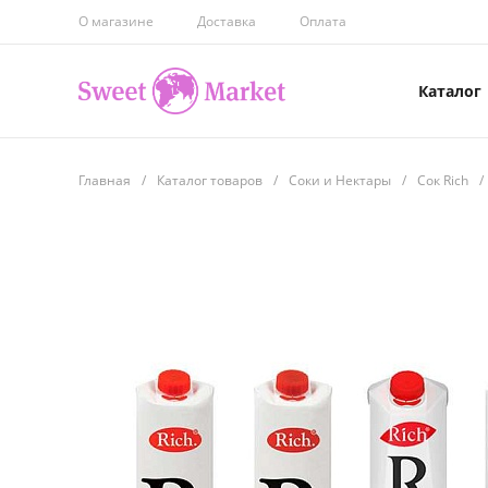
О магазине
Доставка
Оплата
Каталог
Главная
/
Каталог товаров
/
Соки и Нектары
/
Сок Rich
/