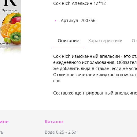
Сок Rich Апельсин 1л*12
Артикул -
700756;
Описание
Характеристики
О
Сок Rich изысканный апельсин - это о
ежедневного использования. Обязатель
же добавить льда в стакан, если не ус
Отличное сочетание жидкости и мякот
сок.
Состав:концентрированный апельсино
зине
Каталог
ть
Вода 0,25 - 2,5л