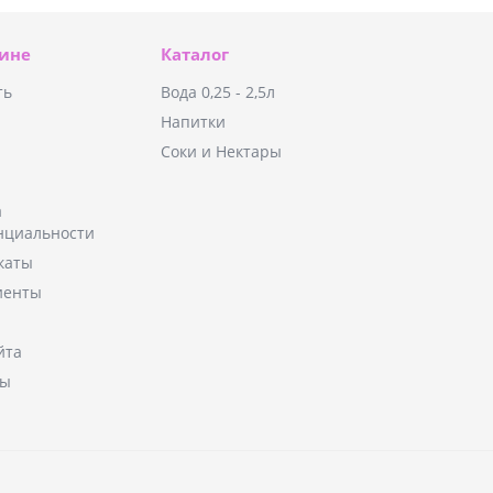
зине
Каталог
ть
Вода 0,25 - 2,5л
Напитки
Соки и Нектары
а
нциальности
каты
иенты
йта
ты