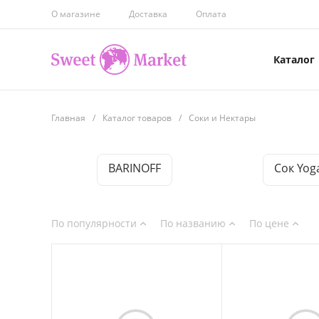
О магазине
Доставка
Оплата
Каталог
Главная
/
Каталог товаров
/
Соки и Нектары
BARINOFF
Сок Yog
По популярности
По названию
По цене