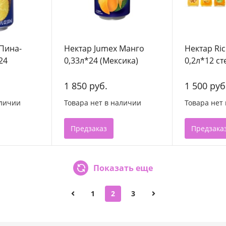
Пина-
Нектар Jumex Манго
Нектар Ri
24
0,33л*24 (Мексика)
0,2л*12 ст
1 850 руб.
1 500 руб
аличии
Товара нет в наличии
Товара нет
Предзаказ
Предзака
Показать еще
1
2
3