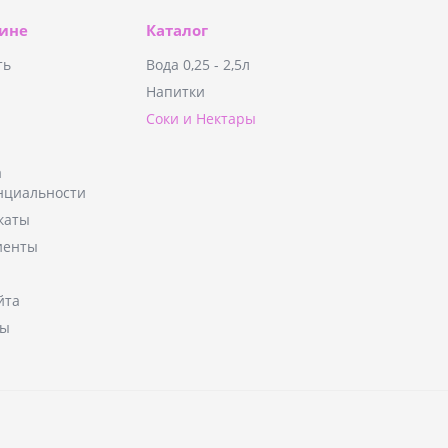
зине
Каталог
ть
Вода 0,25 - 2,5л
Напитки
Соки и Нектары
а
нциальности
каты
иенты
йта
ты