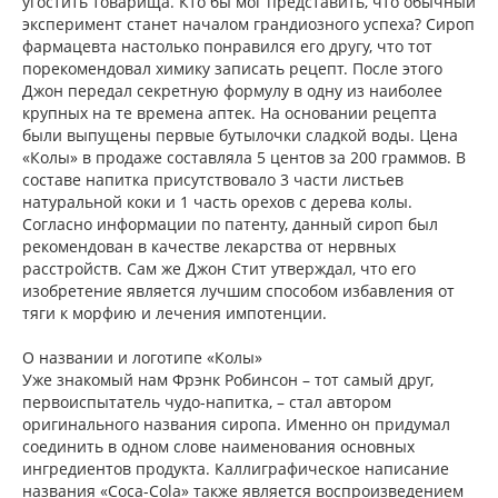
угостить товарища. Кто бы мог представить, что обычный
эксперимент станет началом грандиозного успеха? Сироп
фармацевта настолько понравился его другу, что тот
порекомендовал химику записать рецепт. После этого
Джон передал секретную формулу в одну из наиболее
крупных на те времена аптек. На основании рецепта
были выпущены первые бутылочки сладкой воды. Цена
«Колы» в продаже составляла 5 центов за 200 граммов. В
составе напитка присутствовало 3 части листьев
натуральной коки и 1 часть орехов с дерева колы.
Согласно информации по патенту, данный сироп был
рекомендован в качестве лекарства от нервных
расстройств. Сам же Джон Стит утверждал, что его
изобретение является лучшим способом избавления от
тяги к морфию и лечения импотенции.
О названии и логотипе «Колы»
Уже знакомый нам Фрэнк Робинсон – тот самый друг,
первоиспытатель чудо-напитка, – стал автором
оригинального названия сиропа. Именно он придумал
соединить в одном слове наименования основных
ингредиентов продукта. Каллиграфическое написание
названия «Coca-Cola» также является воспроизведением