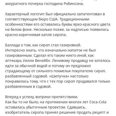
аккуратного почерка господина Робинсона.
Характерный логотип был официально запатентован в
соответствующем бюро США. Традиционными
особенностями его оставались буквы ярко-красного цвета
на белом фоне. Несколько позже, за надписью появилась
красно-коричневая капля сиропа.
Баллада о том, как сироп стал газировкой.
Интересно знать, что изначально напиток не был
газированным. Сделал его таким никто иной, как
аптекарь Уилли Венэйбл. Ленивому продавцу не хотелось
идти за обычной водой и потому он предложил
страдающему от сильного похмелья покупателю сироп,
разбавленный содовой. «Шипучка» настолько
понравилась тому, что с тех пор сироп продавался только
разбавленным в содовой.
Вперед к успеху, вопреки препятствиям.
Как бы то ни было, на протяжении многих лет Coca-Cola
оставалась убыточным проектом. Сдавшись,
изобретатель сиропа принял решение продать рецепт и