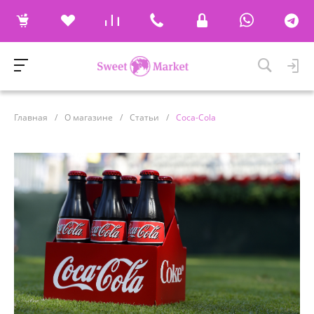
Главная
/
О магазине
/
Статьи
/
Coca-Cola