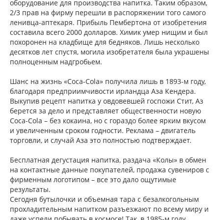
оборудование для производства напитка. Таким образом,
2/3 прав на фирму перешли в распоряжении того самого
ленивца-аптекаря. Прибыль Пембертона от изобретения
составила всего 2000 долларов. Химик умер нищим и был
похоронен на кладбище для бедняков. Лишь несколько
десятков лет спустя, могила изобретателя была украшены
полноценным надгробьем.
Шанс на жизнь «Coca-Cola» получила лишь в 1893-м году,
благодаря предприимчивости ирландца Аза Кендера.
Выкупив рецепт напитка у овдовевшей госпожи Стит, Аз
берется за дело и представляет общественности новую
Coca-Cola – без кокаина, но с гораздо более ярким вкусом
и увеличенным сроком годности. Реклама – двигатель
торговли, и случай Аза это полностью подтверждает.
Бесплатная дегустация напитка, раздача «Колы» в обмен
на контактные данные покупателей, продажа сувениров с
фирменным логотипом – все это дало ощутимые
результаты.
Сегодня бутылочки и объемная тара с безалкогольным
прохладительным напитком разъезжают по всему миру и
даже успели побывать в космосе! Так, в 1985-м году