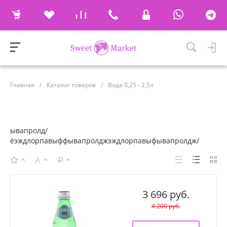
Главная
/
Каталог товаров
/
Вода 0,25 - 2,5л
ывапролд/
ёэждлорпавыффывапролджэждлорпавыфывапролдж/
3 696 руб.
4 200 руб.