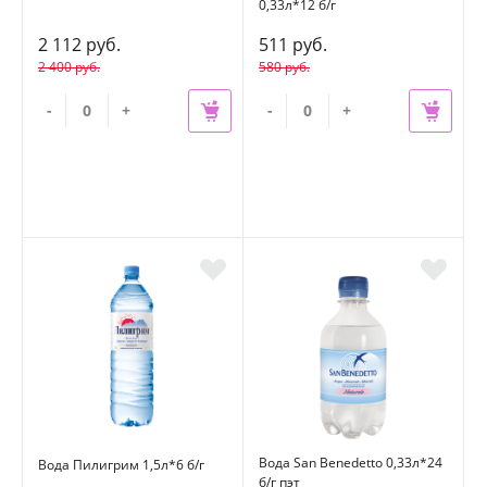
0,33л*12 б/г
2 112 руб.
511 руб.
2 400 руб.
580 руб.
-
+
-
+
Вода San Benedetto 0,33л*24
Вода Пилигрим 1,5л*6 б/г
б/г пэт