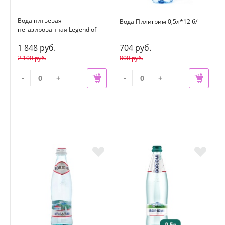
Вода питьевая
Вода Пилигрим 0,5л*12 б/г
негазированная Legend of
Baikal (Легенда Байкала)
1 848 руб.
704 руб.
0,33л*12 шт стекло
2 100 руб.
800 руб.
-
+
-
+