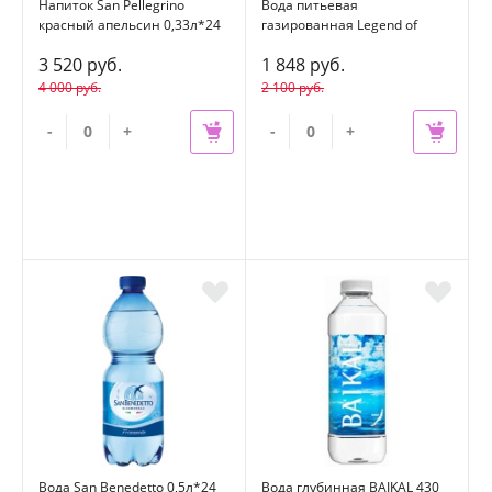
Напиток San Pellegrino
Вода питьевая
красный апельсин 0,33л*24
газированная Legend of
ж/б
Baikal (Легенда Байкала)
3 520 руб.
1 848 руб.
0,33л*12 шт стекло
4 000 руб.
2 100 руб.
-
+
-
+
Вода San Benedetto 0,5л*24
Вода глубинная BAIKAL 430