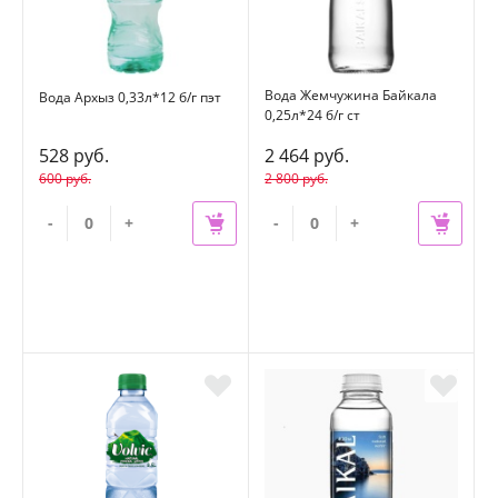
Вода Жемчужина Байкала
Вода Архыз 0,33л*12 б/г пэт
0,25л*24 б/г ст
528 руб.
2 464 руб.
600 руб.
2 800 руб.
-
+
-
+