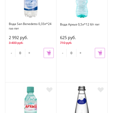
Вода San Benedetto 0,33л*24
Вода Архыз 0,5л*12 б/г пэт
газ пэт
2 992 руб.
625 руб.
3 400 руб.
710 руб.
-
+
-
+