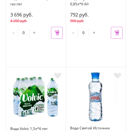
газ пэт
0,85л*6 б/г
3 696 руб.
792 руб.
4 200 руб.
900 руб.
-
+
-
+
Вода Святой Источник
Вода Volvic 1,5л*6 пэт