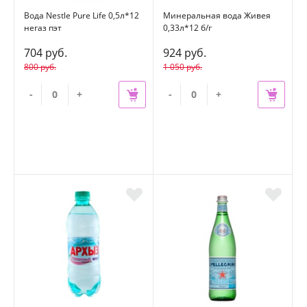
Вода Nestle Pure Life 0,5л*12
Минеральная вода Живея
негаз пэт
0,33л*12 б/г
704 руб.
924 руб.
800 руб.
1 050 руб.
-
+
-
+