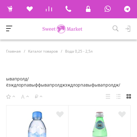
Главная
/
Каталог товаров
/
Вода 0,25 - 2,5л
ывапролд/
ёэждлорпавыффывапролджэждлорпавыфывапролдж/